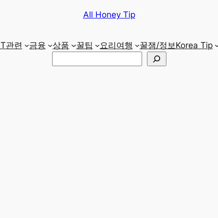
All Honey Tip
IT관련
금융
상품
꿀팁
요리
여행
꿀잼/정보
Korea Tip
검
색