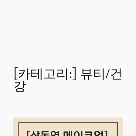
[카테고리:]
뷰티/건
강