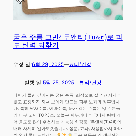
굵은 주름 고민? 투앤티(Tu&ti)로 피
부 탄력 되찾기
수정 일:
6월 29, 2025
—
뷰티/건강
발행 일:
5월 25, 2025
—
뷰티/건강
나이가 들면 깊어지는 굵은 주름, 화장으로 잘 가려지지더
않고 표정까지 지쳐 보이게 만드는 피부 노화의 징후입니
다. 특히 팔자주름, 이마주름, 눈가 깊은 주름은 많은 분들
의 피부 고민 TOP3죠. 오늘은 피부과나 약국에서 탄력 케
어 용도로 많이 추천하는 기능성 화장품, ‘투앤티(Tu&ti)’에
대해 자세히 알아보겠습니다. 성분, 효과, 사용법까지 하나
씩 쉽게 풀어드릴게요.
굵은 주름은 왜 생길까?