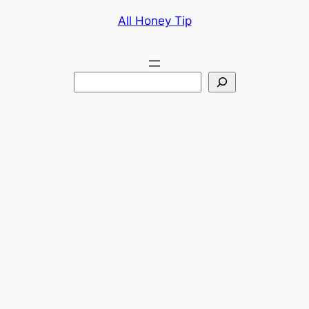
콘
All Honey Tip
텐
츠
로
검
바
색
로
가
기