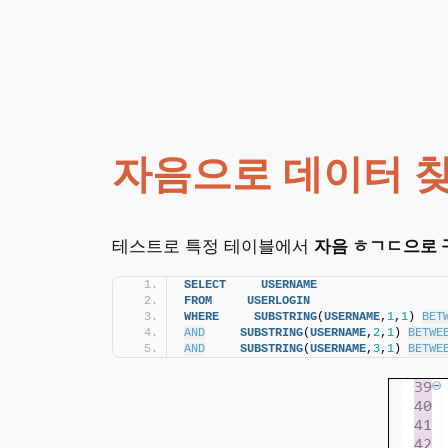
자음으로 데이터 
테스트로 특정 테이블에서
자음 ㅎㄱㄷ으로 
SELECT
USERNAME
FROM
USERLOGIN
WHERE
SUBSTRING
(
USERNAME
,
1
,
1
) 
BET
AND
SUBSTRING
(
USERNAME
,
2
,
1
) 
BETWE
AND
SUBSTRING
(
USERNAME
,
3
,
1
) 
BETWE