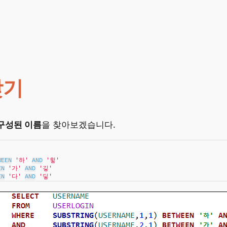
찾기
구성된 이름
을 찾아보겠습니다.
WEEN
'하'
AND
'힣'
EN
'가'
AND
'깋'
EN
'다'
AND
'딯'