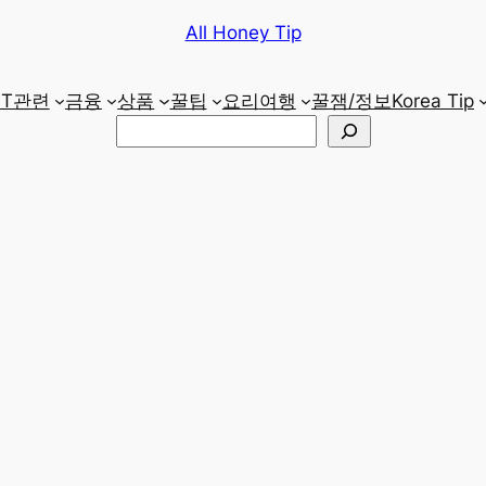
All Honey Tip
IT관련
금융
상품
꿀팁
요리
여행
꿀잼/정보
Korea Tip
검
색