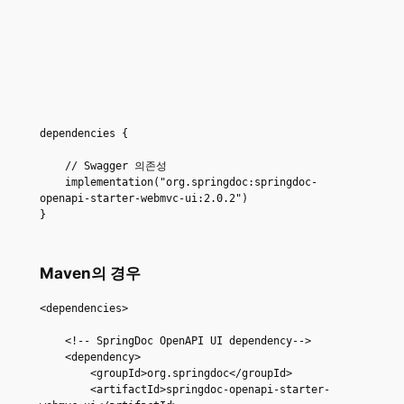
dependencies {

    // Swagger 의존성

    implementation("org.springdoc:springdoc-
openapi-starter-webmvc-ui:2.0.2")

Maven의 경우
<dependencies>

    <!-- SpringDoc OpenAPI UI dependency-->

    <dependency>

        <groupId>org.springdoc</groupId>

        <artifactId>springdoc-openapi-starter-