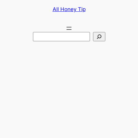
콘
All Honey Tip
텐
츠
로
검
바
색
로
가
기