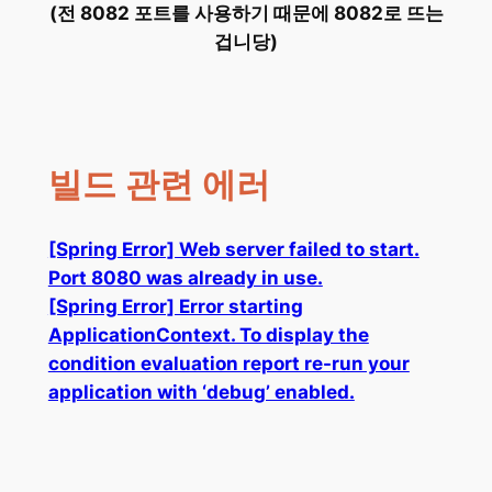
(전 8082 포트를 사용하기 때문에 8082로 뜨는
겁니당)
빌드 관련 에러
[Spring Error] Web server failed to start.
Port 8080 was already in use.
[Spring Error] Error starting
ApplicationContext. To display the
condition evaluation report re-run your
application with ‘debug’ enabled.