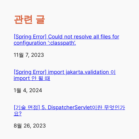
관련 글
[Spring Error] Could not resolve all files for
configuration ‘:classpath’.
일자
11월 7, 2023
[Spring Error] import jakarta.validation 이
import 안 될 때
일자
1월 4, 2024
[기술 면접] 5. DispatcherServlet이란 무엇인가
요?
일자
8월 26, 2023