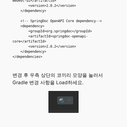
webmvc-ui</artifactId>

        <version>2.0.2</version>

    </dependency>

    <!-- SpringDoc OpenAPI Core dependency-->

    <dependency>

        <groupId>org.springdoc</groupId>

        <artifactId>springdoc-openapi-
core</artifactId>

        <version>2.0.2</version>

    </dependency>

</dependencies>
변경 후 우측 상단의 코끼리 모양을 눌러서
Gradle 변경 사항을 Load하세요.