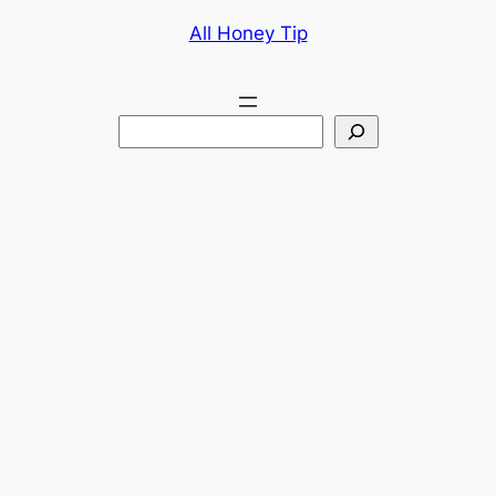
콘
All Honey Tip
텐
츠
로
검
바
색
로
가
기