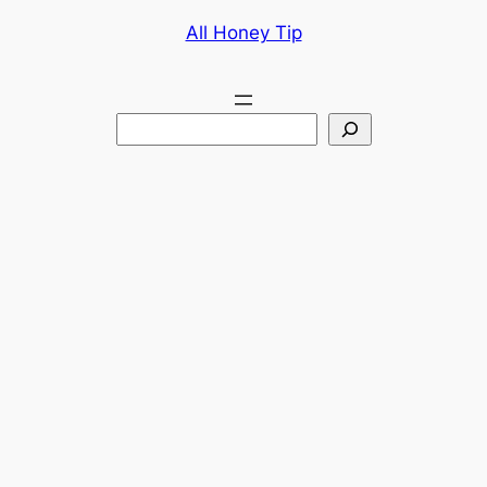
콘
All Honey Tip
텐
츠
로
검
바
색
로
가
기