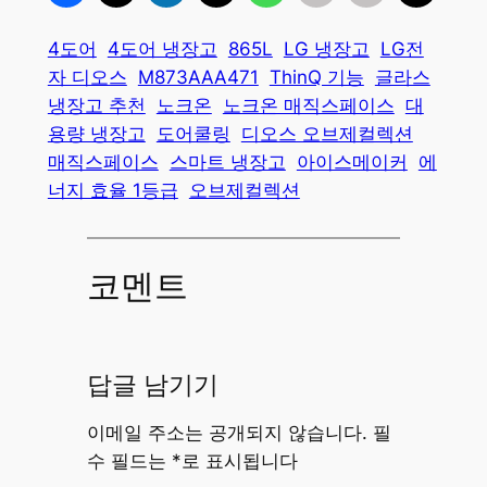
4도어
4도어 냉장고
865L
LG 냉장고
LG전
자 디오스
M873AAA471
ThinQ 기능
글라스
냉장고 추천
노크온
노크온 매직스페이스
대
용량 냉장고
도어쿨링
디오스 오브제컬렉션
매직스페이스
스마트 냉장고
아이스메이커
에
너지 효율 1등급
오브제컬렉션
코멘트
답글 남기기
이메일 주소는 공개되지 않습니다.
필
수 필드는
*
로 표시됩니다