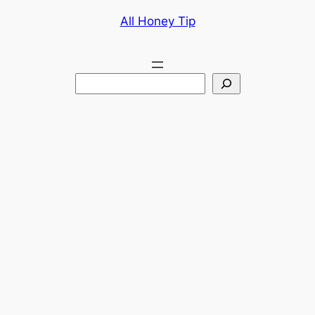
콘
All Honey Tip
텐
츠
로
검
바
색
로
가
기