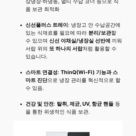
상냉장·하냉동, 멀티 수납 코너 등으로 식
품 보관 최적화
신선플러스 트레이
: 냉장고 안 수납공간에
있는 식재료를 필요에 따라
분리/보관
할
수 있으며
신선 야채실/냉장실 선반에
끼워
서랍 위의
또 하나의 서랍
처럼 활용할 수
있습니다.
스마트 연결성
:
ThinQ(Wi-Fi) 기능과 스
마트 진단
으로 냉장 관리를 혁신적으로 할
수 있음.
건강 및 안전
:
탈취, 제균, UV, 항균 핸들
등
을 통한 위생적인 식품 보관.