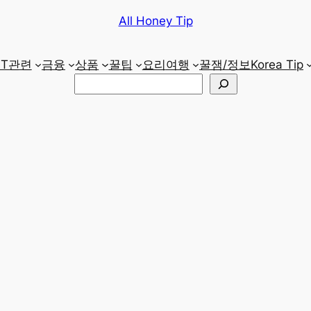
All Honey Tip
IT관련
금융
상품
꿀팁
요리
여행
꿀잼/정보
Korea Tip
검
색