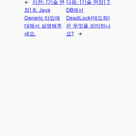
←
이전:
[기술 면
다음:
[기술 면접] 7.
접] 6. Java
DB에서
Generic 타입에
DeadLock(데드락)
대해서 설명해주
은 무엇을 의미하나
세요.
요?
→