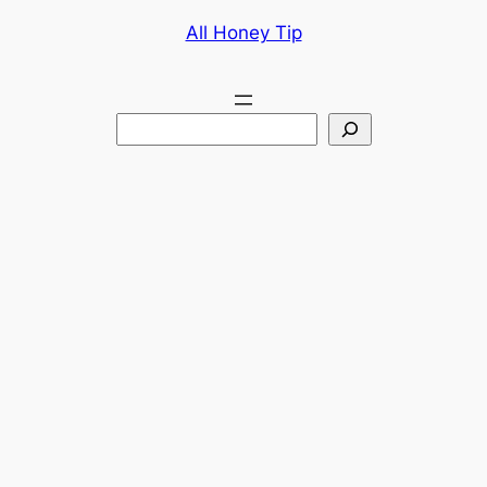
콘
All Honey Tip
텐
츠
로
검
바
색
로
가
기