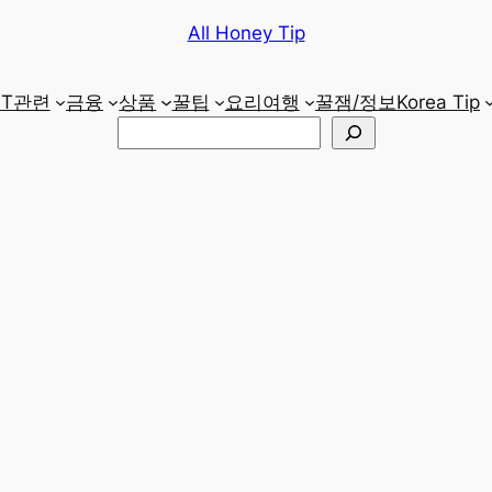
All Honey Tip
IT관련
금융
상품
꿀팁
요리
여행
꿀잼/정보
Korea Tip
검
색