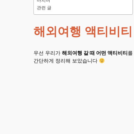
마치며
관련 글
해외여행 액티비티
우선 우리가
해외여행 갈 때 어떤 액티비티
를
간단하게 정리해 보았습니다