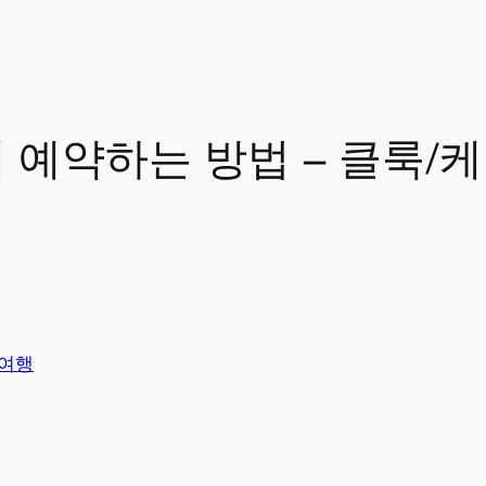
 예약하는 방법 – 클룩/
r여행