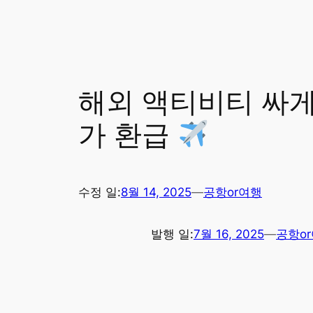
해외 액티비티 싸게
가 환급
수정 일:
8월 14, 2025
—
공항or여행
발행 일:
7월 16, 2025
—
공항o