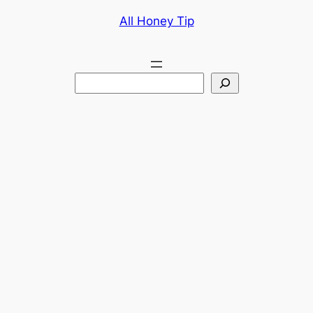
콘
All Honey Tip
텐
츠
로
검
바
색
로
가
기