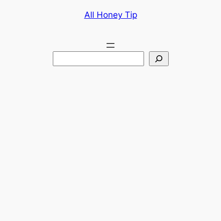
콘
All Honey Tip
텐
츠
로
검
바
색
로
가
기