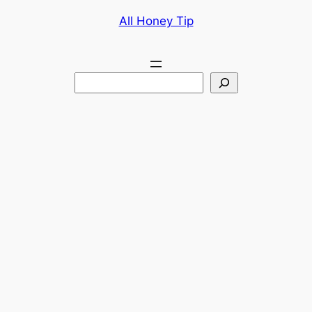
콘
All Honey Tip
텐
츠
로
검
바
색
로
가
기