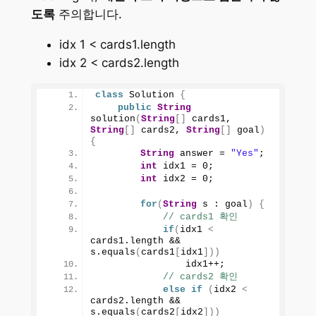
도록
주의합니다.
idx 1 < cards1.length
idx 2 < cards2.length
class
 Solution 
{
public
String
solution
(
String
[]
 cards1, 
String
[]
 cards2, 
String
[]
 goal
)
{
String
 answer = 
"Yes"
;
int
 idx1 = 
0
;
int
 idx2 = 
0
;
for
(
String
 s : goal
)
{
// cards1 확인
if
(
idx1 
<
cards1.
length
 && 
s.
equals
(
cards1
[
idx1
]))
                idx1++;
// cards2 확인
else
if
(
idx2 
<
cards2.
length
 && 
s.
equals
(
cards2
[
idx2
]))