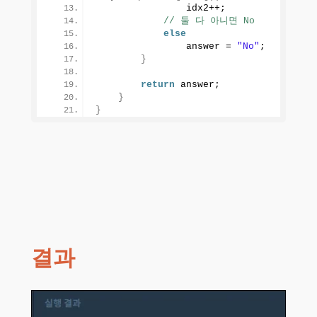
                idx2++;
// 둘 다 아니면 No
else
                answer = 
"No"
;
}
return
 answer;
}
}
결과