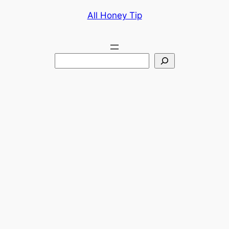
콘
All Honey Tip
텐
츠
로
검
바
색
로
가
기