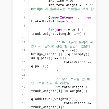
int
 time = 
0
;
int
 totalWeight = 
0
; 
// 
Bridge 에 올라와있는 트럭들의 무게 합
        Queue
<
Integer
>
 q = 
new
LinkedList
<
Integer
>()
;
for
(
int
 i = 
0
; i 
<
truck_weights.
length
; i++
)
{
// Bridge에 트럭이 꽉 
찼거나, 앞으로 전진 할 공간이 있을때
if
(
q.
size
()
 == 
bridge_length || 
(
!q.
isEmpty
()
&& q.
peek
()
 == 
0
))
{
                totalWeight -= 
q.
poll
()
;
}
// 무게 초과를 안 하
면, 트럭 진입 후 카운팅
if
(
totalWeight + 
truck_weights
[
i
]
<
= weight
)
{
q.
add
(
truck_weights
[
i
])
;
                totalWeight += 
truck_weights
[
i
]
;