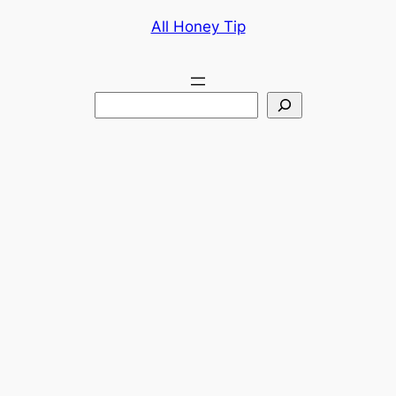
콘
All Honey Tip
텐
츠
로
검
바
색
로
가
기