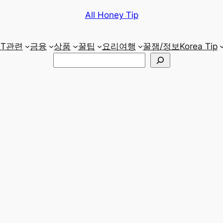
All Honey Tip
IT관련
금융
상품
꿀팁
요리
여행
꿀잼/정보
Korea Tip
검
색