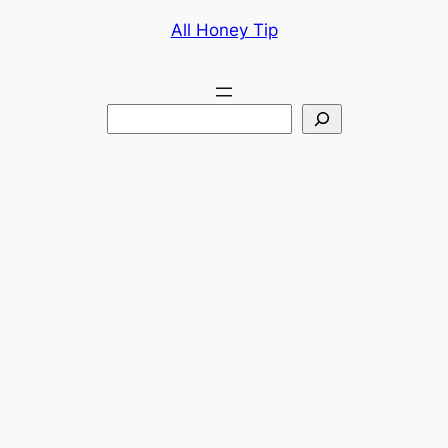
콘
All Honey Tip
텐
츠
로
검
바
색
로
가
기