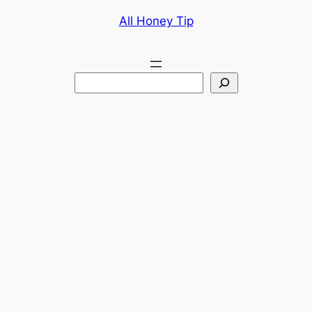
콘
All Honey Tip
텐
츠
로
검
바
색
로
가
기