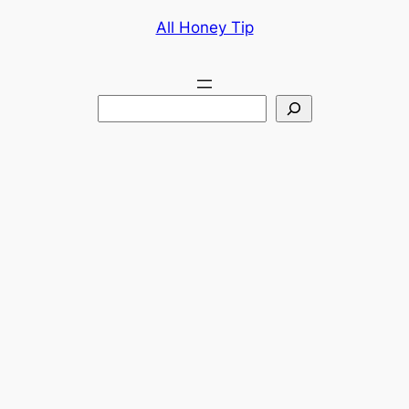
콘
All Honey Tip
텐
츠
로
검
바
색
로
가
기