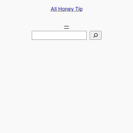
콘
All Honey Tip
텐
츠
로
검
바
색
로
가
기