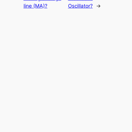
line (MA)?
Oscillator?
→