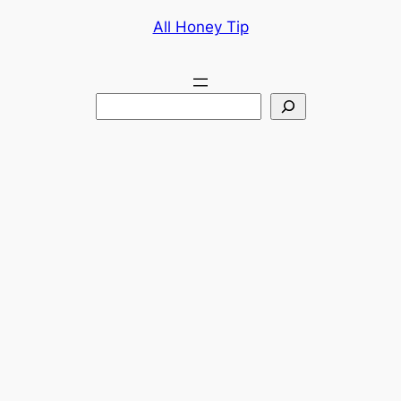
콘
All Honey Tip
텐
츠
로
검
바
색
로
가
기