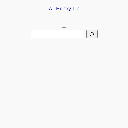
콘
All Honey Tip
텐
츠
로
검
바
색
로
가
기