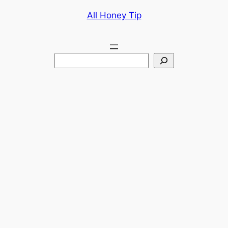
콘
All Honey Tip
텐
츠
로
검
바
색
로
가
기