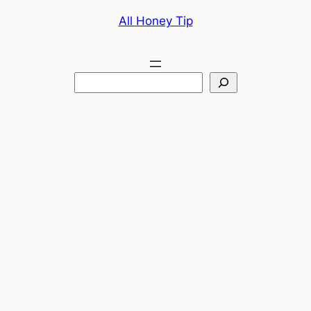
콘
All Honey Tip
텐
츠
로
검
바
색
로
가
기