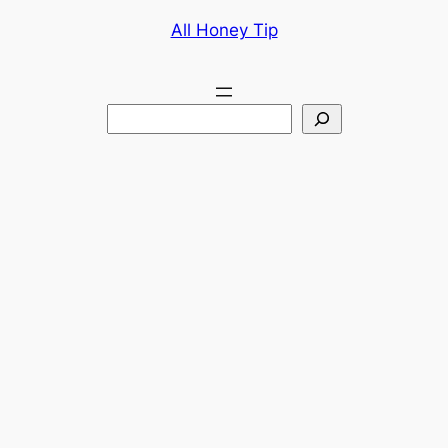
콘
All Honey Tip
텐
츠
로
검
바
색
로
가
기