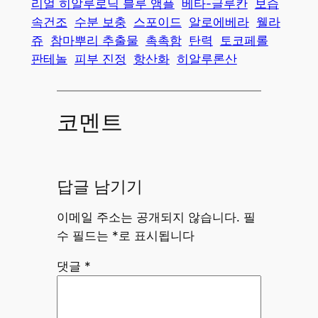
리얼 히알루로닉 블루 앰플
베타-글루칸
보습
속건조
수분 보충
스포이드
알로에베라
웰라
쥬
참마뿌리 추출물
촉촉함
탄력
토코페롤
판테놀
피부 진정
항산화
히알루론산
코멘트
답글 남기기
이메일 주소는 공개되지 않습니다.
필
수 필드는
*
로 표시됩니다
댓글
*