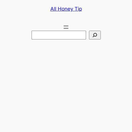
콘
All Honey Tip
텐
츠
로
검
바
색
로
가
기