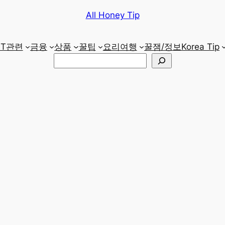
All Honey Tip
IT관련
금융
상품
꿀팁
요리
여행
꿀잼/정보
Korea Tip
검
색