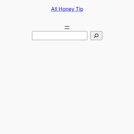
콘
All Honey Tip
텐
츠
로
검
바
색
로
가
기