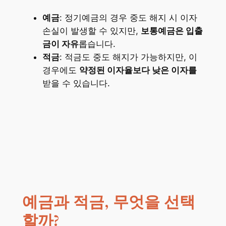
예금
: 정기예금의 경우 중도 해지 시 이자
손실이 발생할 수 있지만,
보통예금은 입출
금이 자유
롭습니다.
적금
: 적금도 중도 해지가 가능하지만, 이
경우에도
약정된 이자율보다 낮은 이자를
받을 수 있습니다.
예금과 적금, 무엇을 선택
할까?