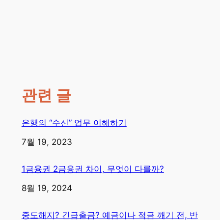
관련 글
은행의 “수신” 업무 이해하기
일자
7월 19, 2023
1금융권 2금융권 차이, 무엇이 다를까?
일자
8월 19, 2024
중도해지? 긴급출금? 예금이나 적금 깨기 전, 반