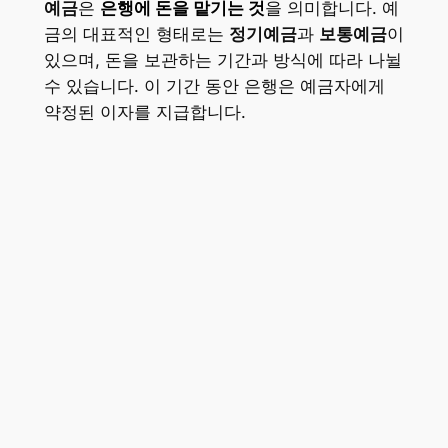
예금
은
은행에 돈을 맡기는 것
을 의미합니다. 예
금의 대표적인 형태로는
정기예금
과
보통예금
이
있으며, 돈을 보관하는 기간과 방식에 따라 나뉠
수 있습니다. 이 기간 동안 은행은 예금자에게
약정된 이자를 지급합니다.