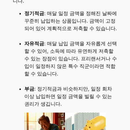
니다.
정기적금
: 매달 일정 금액을 정해진 날짜에
꾸준히 납입하는 상품입니다. 금액이 고정
되어 있어 계획적으로 저축할 수 있습니다.
자유적금
: 매달 납입 금액을 자유롭게 선택
할 수 있어, 소득에 따라 유연하게 저축할
수 있는 장점이 있습니다. 프리랜서거나 수
입이 일정하지 않은 특수 직군이라면 적합
할 수 있습니다.
부금
: 정기적금과 비슷하지만, 일정 회차
이상 납입하면 일정 금액을 빌릴 수 있는
권리가 생깁니다.