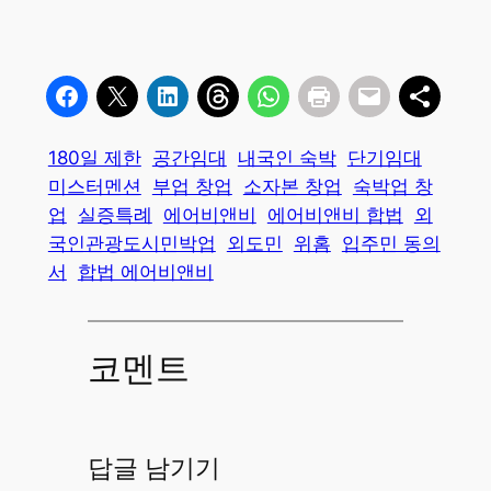
180일 제한
공간임대
내국인 숙박
단기임대
미스터멘션
부업 창업
소자본 창업
숙박업 창
업
실증특례
에어비앤비
에어비앤비 합법
외
국인관광도시민박업
외도민
위홈
입주민 동의
서
합법 에어비앤비
코멘트
답글 남기기