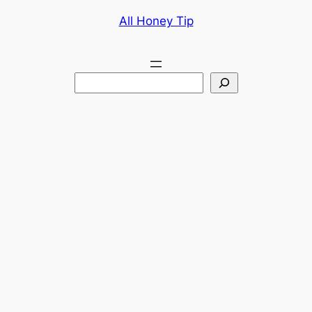
콘
All Honey Tip
텐
츠
로
검
바
색
로
가
기