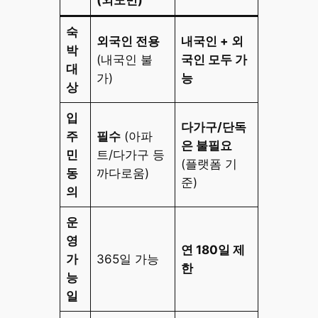
(외도민)
숙
외국인 전용
내국인 + 외
박
(내국인 불
국인 모두 가
대
가)
능
상
입
다가구/단독
주
필수
(아파
은 불필요
민
트/다가구 등
(플랫폼 기
동
까다로움)
준)
의
운
영
연 180일 제
가
365일 가능
한
능
일