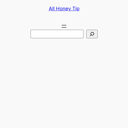
콘
All Honey Tip
텐
츠
로
검
바
색
로
가
기