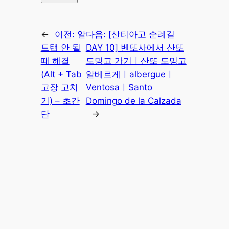
←
이전:
알
다음:
[산티아고 순례길
트탭 안 될
DAY 10] 벤또사에서 산또
때 해결
도밍고 가기ㅣ산또 도밍고
(Alt + Tab
알베르게ㅣalbergueㅣ
고장 고치
VentosaㅣSanto
기) – 초간
Domingo de la Calzada
단
→