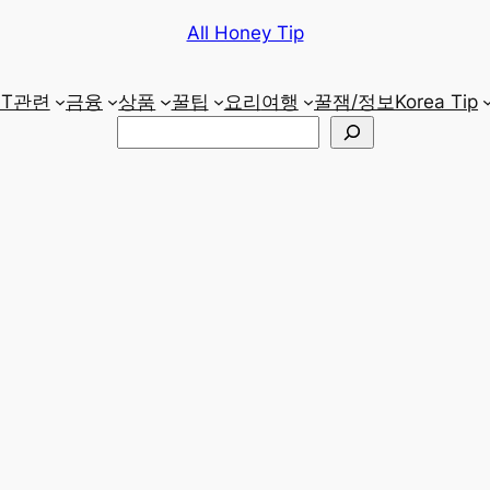
All Honey Tip
IT관련
금융
상품
꿀팁
요리
여행
꿀잼/정보
Korea Tip
검
색