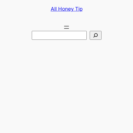
콘
All Honey Tip
텐
츠
로
검
바
색
로
가
기