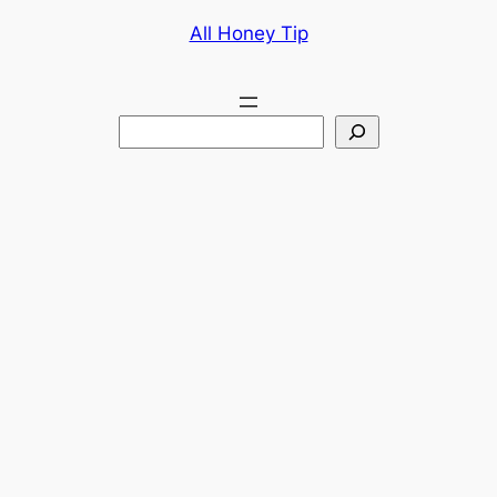
콘
All Honey Tip
텐
츠
로
검
바
색
로
가
기