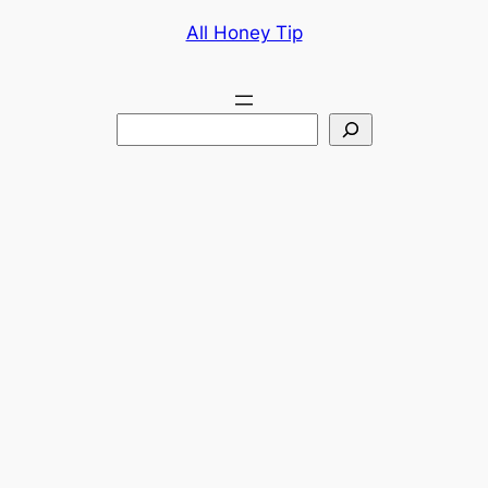
콘
All Honey Tip
텐
츠
로
검
바
색
로
가
기