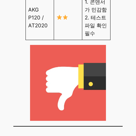
1. 콘덴서
AKG
가 민감함
P120 /
2. 테스트
AT2020
파일 확인
필수