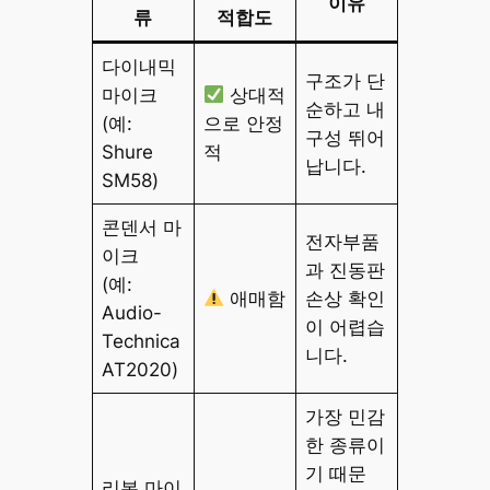
이유
류
적합도
다이내믹
구조가 단
마이크
상대적
순하고 내
(예:
으로 안정
구성 뛰어
Shure
적
납니다.
SM58)
콘덴서 마
전자부품
이크
과 진동판
(예:
애매함
손상 확인
Audio-
이 어렵습
Technica
니다.
AT2020)
가장 민감
한 종류이
기 때문
리본 마이