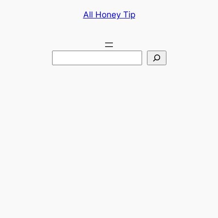
콘
All Honey Tip
텐
츠
로
검
바
색
로
가
기