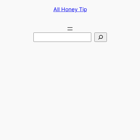
콘
All Honey Tip
텐
츠
로
검
바
색
로
가
기