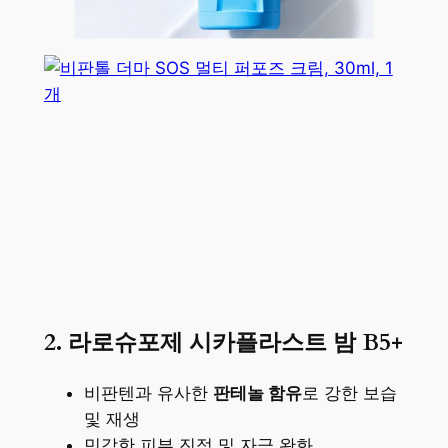
2. 라로슈포제 시카플라스트 밤 B5+
비판텐과 유사한
판테놀 함유
로 강한 보습
및 재생
민감한 피부 진정 및 자극 완화