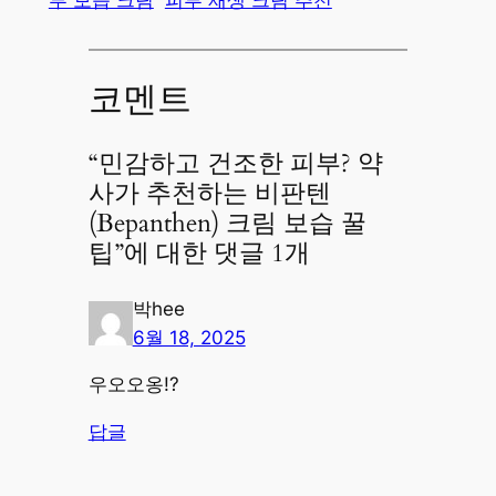
부 보습 크림
피부 재생 크림 추천
코멘트
“민감하고 건조한 피부? 약
사가 추천하는 비판텐
(Bepanthen) 크림 보습 꿀
팁”에 대한 댓글 1개
박hee
6월 18, 2025
우오오옹!?
답글