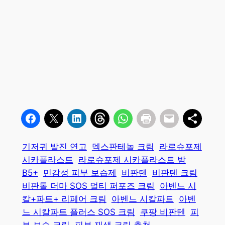
기저귀 발진 연고
덱스판테놀 크림
라로슈포제
시카플라스트
라로슈포제 시카플라스트 밤
B5+
민감성 피부 보습제
비판텐
비판텐 크림
비판톨 더마 SOS 멀티 퍼포즈 크림
아벤느 시
칼+파트+ 리페어 크림
아벤느 시칼파트
아벤
느 시칼파트 플러스 SOS 크림
쿠팡 비판텐
피