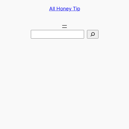
콘
All Honey Tip
텐
츠
로
검
바
색
로
가
기