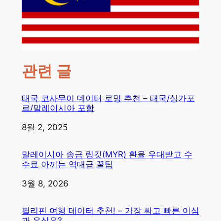
관련 글
태국 코사무이 데이터 로밍 추천 – 태국/싱가포
르/말레이시아 포함
일자
8월 2, 2025
말레이시아 송금 링깃(MYR) 환율 우대받고 수
수료 아끼는 역대급 꿀팁
일자
3월 8, 2026
필리핀 여행 데이터 추천! – 가장 싸고 빠른 이심
과 유심은?