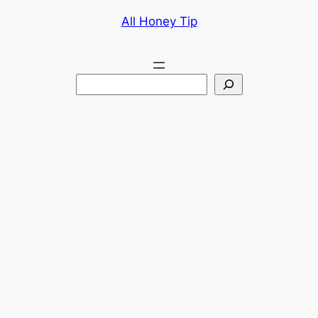
콘
All Honey Tip
텐
츠
로
검
바
색
로
가
기