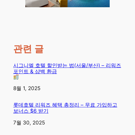
관련 글
시그니엘 호텔 할인받는 법(서울/부산) – 리워즈
포인트 & 샵백 환급
일자
8월 1, 2025
롯데호텔 리워즈 혜택 총정리 – 무료 가입하고
보너스 $6 받기
일자
7월 30, 2025