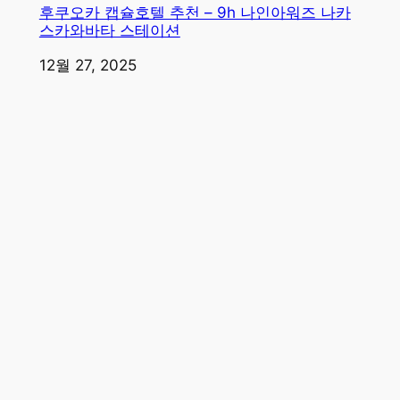
후쿠오카 캡슐호텔 추천 – 9h 나인아워즈 나카
스카와바타 스테이션
일자
12월 27, 2025