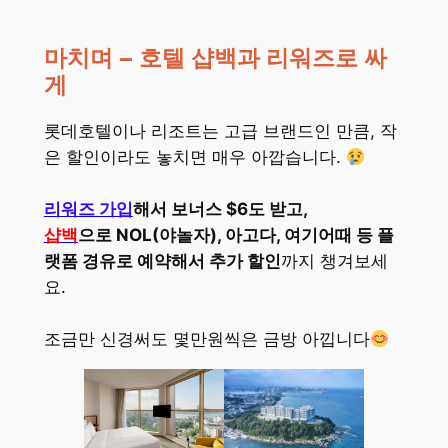
마치며 – 호텔 샵백과 리워즈로 싸
게
롯데호텔이나 리조트는 고급 브랜드인 만큼, 작
은 할인이라도 놓치면 매우 아깝습니다.
리워즈 가입
해서 보너스 $6도 받고,
샵백
으로 NOL(야놀자), 아고다, 여기어때 등 플
랫폼 경유로 예약해서 추가 할인
까지 챙겨보세
요.
조금만 신경써도 몇만원씩은 금방 아낍니다