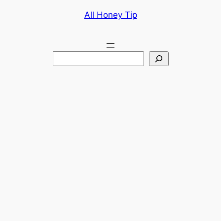
콘
All Honey Tip
텐
츠
로
검
바
색
로
가
기