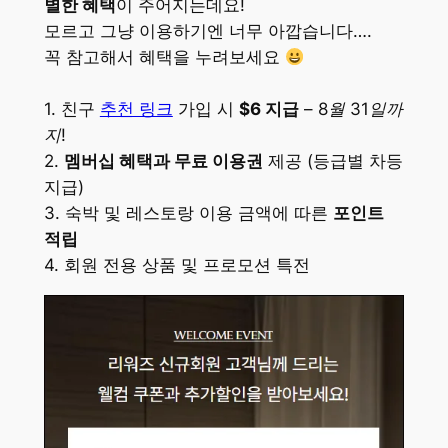
별한 혜택
이 주어지는데요!
모르고 그냥 이용하기엔 너무 아깝습니다….
꼭 참고해서 혜택을 누려보세요
1. 친구
추천 링크
가입 시
$6 지급
–
8월 31일까
지!
2.
멤버십 혜택과 무료 이용권
제공 (등급별 차등
지급)
3. 숙박 및 레스토랑 이용 금액에 따른
포인트
적립
4. 회원 전용 상품 및 프로모션 특전