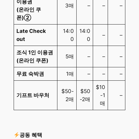
이용권
3매
–
–
–
(온라인 쿠
폰)②
Late Check
14:0
14:0
–
–
out
0
0
조식 1인 이용권
5매
–
–
–
(온라인 쿠폰)
무료 숙박권
1매
–
–
–
$10
$50-
$50
기프트 바우처
-1
–
2매
-2매
매
공동 혜택