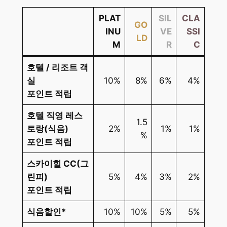
PLAT
SIL
CLA
GO
INU
VE
SSI
LD
M
R
C
호텔 / 리조트 객
실
10%
8%
6%
4%
포인트 적립
호텔 직영 레스
1.5
토랑(식음)
2%
1%
1%
%
포인트 적립
스카이힐 CC(그
린피)
5%
4%
3%
2%
포인트 적립
식음할인*
10%
10%
5%
5%