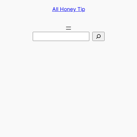
콘
All Honey Tip
텐
츠
로
검
바
색
로
가
기