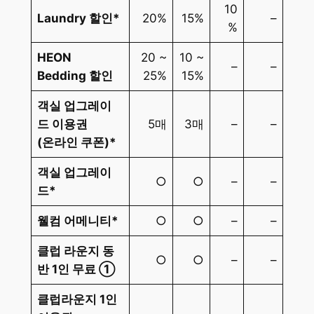
10
Laundry 할인*
20%
15%
–
%
HEON
20 ~
10 ~
–
–
Bedding 할인
25%
15%
객실 업그레이
드 이용권
5매
3매
–
–
(온라인 쿠폰)*
객실 업그레이
○
○
–
–
드*
웰컴 어메니티*
○
○
–
–
클럽 라운지 동
○
○
–
–
반 1인 무료 ①
클럽라운지 1인