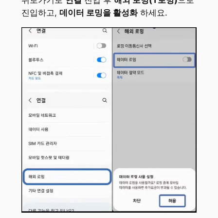
뒤로가기로
연결
진입 후
해외 로밍(T로밍)
으로
진입하고,
데이터 로밍을 활성화
하세요.