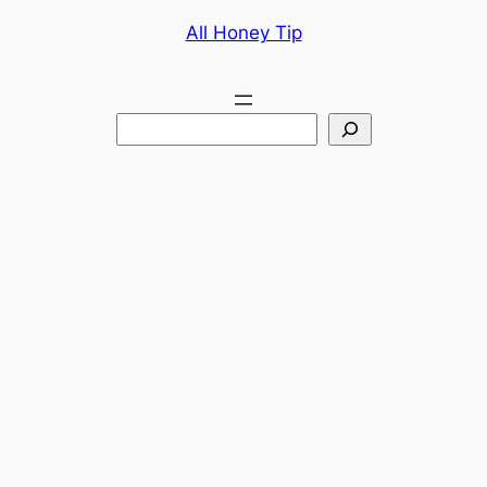
콘
All Honey Tip
텐
츠
로
검
바
색
로
가
기