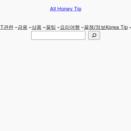
All Honey Tip
IT관련
금융
상품
꿀팁
요리
여행
꿀잼/정보
Korea Tip
검
색