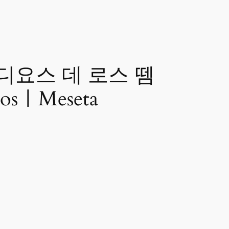
라디요스 데 로스 뗌
osㅣMeseta