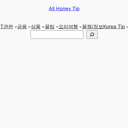
All Honey Tip
IT관련
금융
상품
꿀팁
요리
여행
꿀잼/정보
Korea Tip
검
색