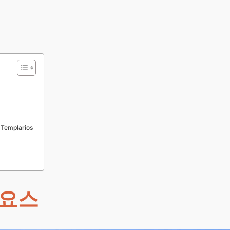
emplarios
디요스