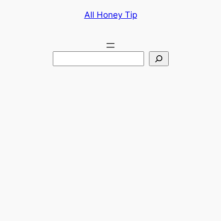
콘
All Honey Tip
텐
츠
로
검
바
색
로
가
기