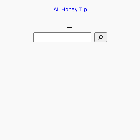
콘
All Honey Tip
텐
츠
로
검
바
색
로
가
기