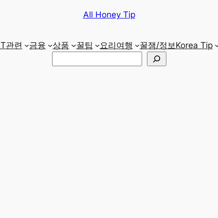
All Honey Tip
IT관련
금융
상품
꿀팁
요리
여행
꿀잼/정보
Korea Tip
검
색