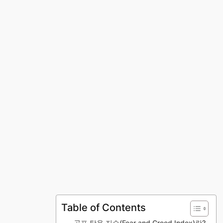
Table of Contents
공포 탐욕 지수(Fear and Greed Index)란?