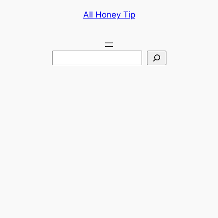
콘
All Honey Tip
텐
츠
로
검
바
색
로
가
기