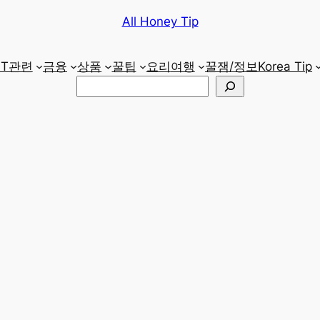
All Honey Tip
IT관련
금융
상품
꿀팁
요리
여행
꿀잼/정보
Korea Tip
검
색