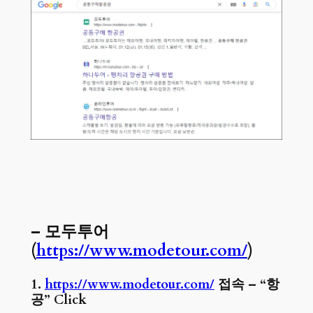
– 모두투어
(
https://www.modetour.com/
)
1.
https://www.modetour.com/
접속 – “항
공” Click