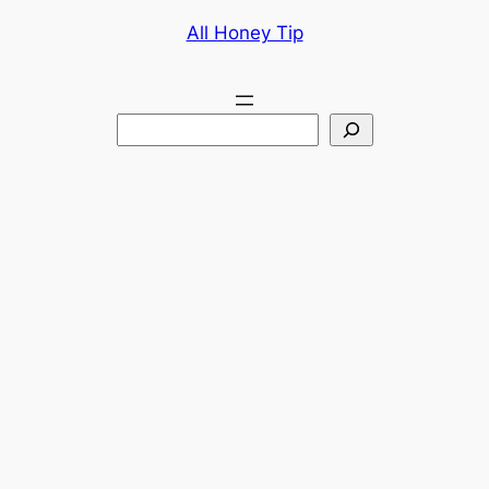
콘
All Honey Tip
텐
츠
로
검
바
색
로
가
기